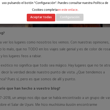
uso pulsando el botón "Configuración". Puedes consultar nuestra Política de
Cookies completa
en este enlace
.
Aceptar todas
Configuración
og?
a ver los lugares como nosotros los vemos. Con nuestras opiniones, 
o malo, que no TODO en los viajes sale genial y es de color de rosa
y los lugares feos a rabiar.
exótico no significa que todo sea mágico. Hay lugares que no te atra
a decir la verdad desde nuestro punto de vista. ¿Que tendemos a
ca? Pues sí, pero es que somos de allí y punto.
ario que han hecho a vuestro blog?
17-2018, un amigo nos dijo que se había encontrado a un grupo de v
bre el Salar de Uyuni. Me hizo muchísima ilusión encontrarme