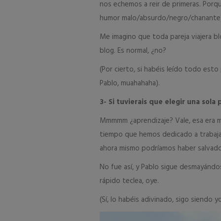
nos echemos a reir de primeras. Porque
humor malo/absurdo/negro/chanante)
Me imagino que toda pareja viajera bl
blog. Es normal, ¿no?
(Por cierto, si habéis leído todo est
Pablo, muahahaha).
3- Si tuvierais que elegir una sola
Mmmmm ¿aprendizaje? Vale, esa era m
tiempo que hemos dedicado a trabajar
ahora mismo podríamos haber salvado 
No fue así, y Pablo sigue desmayándos
rápido teclea, oye.
(Sí, lo habéis adivinado, sigo siendo y