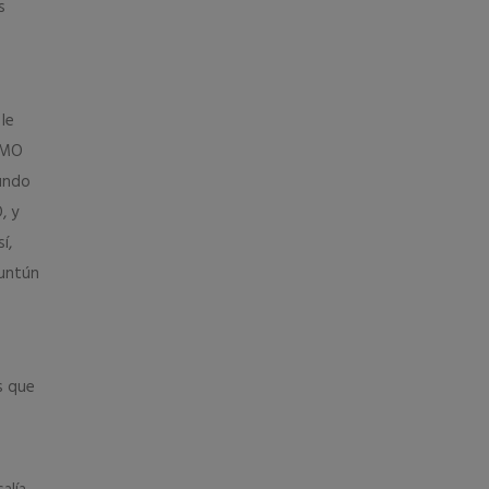
s
le
SIMO
mundo
, y
í,
tuntún
s que