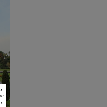
da
tar
 su