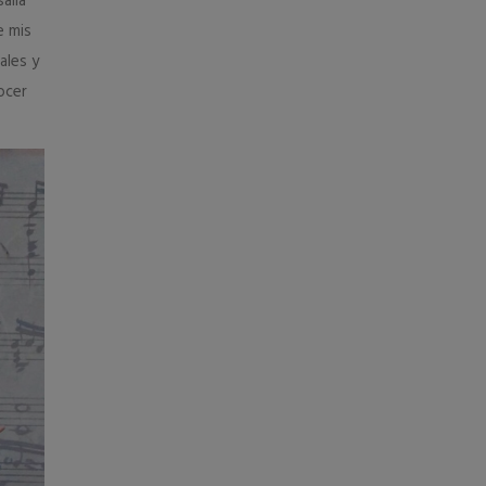
alía
e mis
ales y
ocer