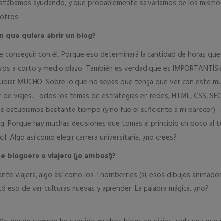
 estábamos ayudando, y que probablemente salvaríamos de los mismo
otros.
en que quiere abrir un blog?
e conseguir con él. Porque eso determinará la cantidad de horas que 
tivos a corto y medio plazo. También es verdad que es IMPORTANTÍ
Estudiar MUCHO. Sobre lo que no sepas que tenga que ver con este 
 de viajes. Todos los temas de estrategias en redes, HTML, CSS, SEO
 estudiamos bastante tiempo (y no fue el suficiente a mi parecer) -s
og. Porque hay muchas decisiones que tomas al principio un poco al 
l. Algo así como elegir carrera universitaria, ¿no crees?
e bloguero o viajero (¡o ambos!)?
ante viajera, algo así como los Thornberries (sí, esos dibujos animado
ó eso de ver culturas nuevas y aprender. La palabra mágica, ¿no?