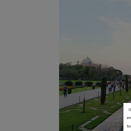
U
en
to