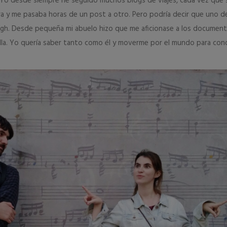
. Yo desde siempre he seguido muchos blogs de viajes, cada vez que s
ra y me pasaba horas de un post a otro. Pero podría decir que uno d
gh. Desde pequeña mi abuelo hizo que me aficionase a los document
alla. Yo quería saber tanto como él y moverme por el mundo para con