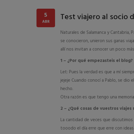
5
Test viajero al socio 
ABR
Naturales de Salamanca y Cantabria, 
se conocieron, unieron sus ganas viaja
allí nos invitan a conocer un poco m
1 – ¿Por qué empezasteis el blog?
Let: Pues la verdad es que a mí siemp
jejeje Cuando conocí a Pablo, se dio e
hecho.
Otra razón es que tengo una memoria 
2 – ¿Qué cosas de vuestros viajes n
La cantidad de veces que discutimos en
tooodo el día erre que erre con ideas 