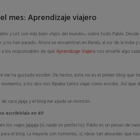
del mes: Aprendizaje viajero
Pablo y Let son más bien «hijos del mundo», sobre todo Pablo. Desde
r y no han parado. Ahora se encuentran en Kerala, al sur de la India y
ás a los responsables de que
Aprendizaje Viajero
nos enseñe algo cada
re me ha gustado escribir. De hecho, este no es el primer blog que t
l momento, a los dos nos flipaba tanto viajar como escribir. Así que d
de caca jajaja y el blog me ayuda un montón.
o escribiríais en él?
 los viajes jajajaja (sí, nadie es perfecto). Pablo es un pesao de nari
para el blog. La mayoría son tonterías, sí, ideas tan absurdas que ha