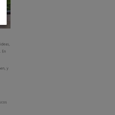
ideas,
. En
en, y
ascos