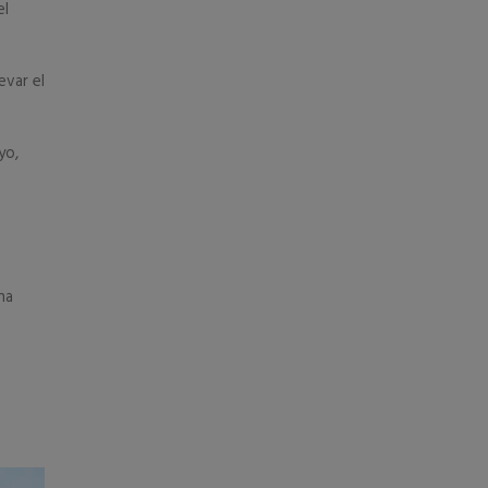
el
evar el
yo,
na