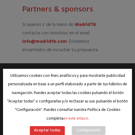
Partners & sponsors
Si quieres ir de la mano de
MadridTB
,
contacta con nosotros en el email
info@madridtb.com
. Estaremos
encantados de escuchar tu propuesta.
Utilizamos cookies con fines analíticos y para mostrarte publicidad
personalizada en base a un perfil elaborado a partir de tus hábitos de
navegación. Puedes aceptar todas las cookies pulsando el botón
“Aceptar todas” o configurarlas y/o rechazar su uso pulsando el botón
Contamos con el apoyo de….
"Configuración". Puedes consultar nuestra Política de Cookies
completa
en este enlace
.
Aceptar todas
Configuración