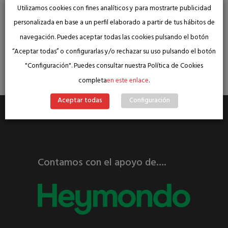
Utilizamos cookies con fines analíticos y para mostrarte publicidad
el objetivo de respaldar y potenciar
personalizada en base a un perfil elaborado a partir de tus hábitos de
nuestra presencia como comunicadores de
navegación. Puedes aceptar todas las cookies pulsando el botón
viajes dentro del sector del turismo.
“Aceptar todas” o configurarlas y/o rechazar su uso pulsando el botón
¿Quieres unirte a nosotros?
"Configuración". Puedes consultar nuestra Política de Cookies
completa
en este enlace
.
Aceptar todas
Configuración
Contamos con el apoyo de….