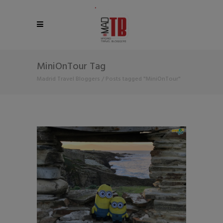
MiniOnTour Tag
Madrid Travel Bloggers
/
Posts tagged "MiniOnTour"