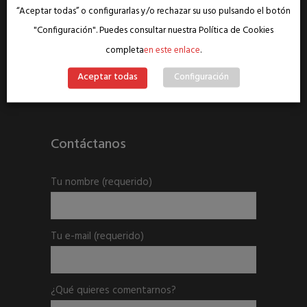
“Aceptar todas” o configurarlas y/o rechazar su uso pulsando el botón
"Configuración". Puedes consultar nuestra Política de Cookies
completa
en este enlace
.
Aceptar todas
Configuración
Contáctanos
Tu nombre
(requerido)
Tu e-mail
(requerido)
¿Qué quieres comentarnos?